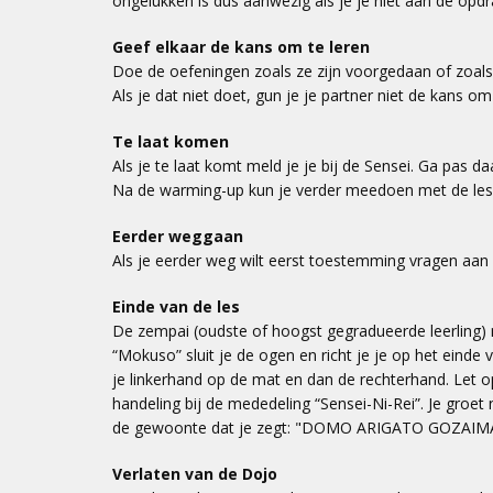
ongelukken is dus aanwezig als je je niet aan de opdr
Geef elkaar de kans om te leren
Doe de oefeningen zoals ze zijn voorgedaan of zoals
Als je dat niet doet, gun je je partner niet de kans om 
Te laat komen
Als je te laat komt meld je je bij de Sensei. Ga pas 
Na de warming-up kun je verder meedoen met de les
Eerder weggaan
Als je eerder weg wilt eerst toestemming vragen aan
Einde van de les
De zempai (oudste of hoogst gegradueerde leerling) ne
“Mokuso” sluit je de ogen en richt je je op het einde
je linkerhand op de mat en dan de rechterhand. Let op
handeling bij de mededeling “Sensei-Ni-Rei”. Je groet 
de gewoonte dat je zegt: "DOMO ARIGATO GOZAIMASHI
Verlaten van de Dojo