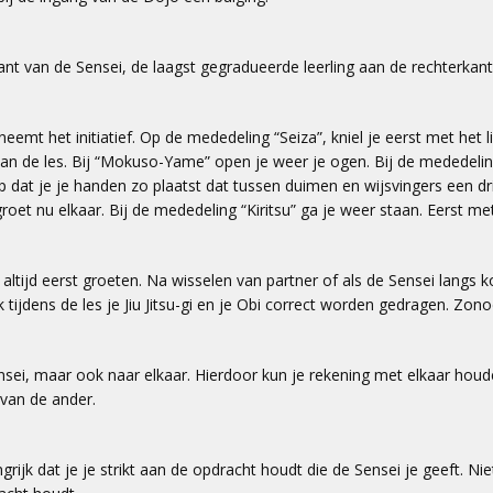
ant van de Sensei, de laagst gegradueerde leerling aan de rechterkant
emt het initiatief. Op de mededeling “Seiza”, kniel je eerst met het 
 van de les. Bij “Mokuso-Yame” open je weer je ogen. Bij de mededeling
 dat je je handen zo plaatst dat tussen duimen en wijsvingers een drie
roet nu elkaar. Bij de mededeling “Kiritsu” ga je weer staan. Eerst me
 altijd eerst groeten. Na wisselen van partner of als de Sensei langs
 tijdens de les je Jiu Jitsu-gi en je Obi correct worden gedragen. Zon
Sensei, maar ook naar elkaar. Hierdoor kun je rekening met elkaar houden
van de ander.
grijk dat je je strikt aan de opdracht houdt die de Sensei je geeft. N