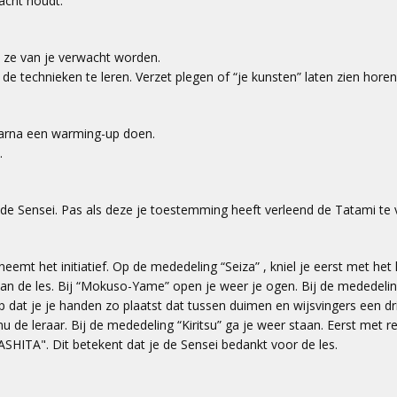
acht houdt.
 ze van je verwacht worden.
de technieken te leren. Verzet plegen of “je kunsten” laten zien horen d
daarna een warming-up doen.
.
 de Sensei. Pas als deze je toestemming heeft verleend de Tatami te
emt het initiatief. Op de mededeling “Seiza” , kniel je eerst met het
 van de les. Bij “Mokuso-Yame” open je weer je ogen. Bij de mededelin
 dat je je handen zo plaatst dat tussen duimen en wijsvingers een dri
nu de leraar. Bij de mededeling “Kiritsu” ga je weer staan. Eerst met r
TA". Dit betekent dat je de Sensei bedankt voor de les.